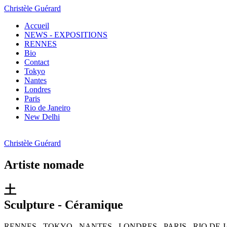
Christèle Guérard
Accueil
NEWS - EXPOSITIONS
RENNES
Bio
Contact
Tokyo
Nantes
Londres
Paris
Rio de Janeiro
New Delhi
Christèle Guérard
Artiste nomade
土
Sculpture - Céramique
RENNES - TOKYO - NANTES - LONDRES - PARIS - RIO DE 