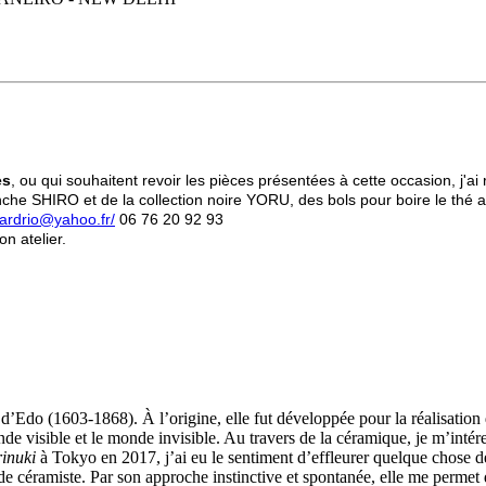
es
, ou qui souhaitent revoir les pièces présentées à cette occasion, j'a
e SHIRO et de la collection noire YORU, des bols pour boire le thé au 
ardrio@yahoo.fr/
06 76 20 92 93
n atelier.
’Edo (1603-1868). À l’origine, elle fut développée pour la réalisation
de visible et le monde invisible. Au travers de la céramique, je m’intére
inuki
à Tokyo en 2017, j’ai eu le sentiment d’effleurer quelque chose 
 de céramiste. Par son approche instinctive et spontanée, elle me permet