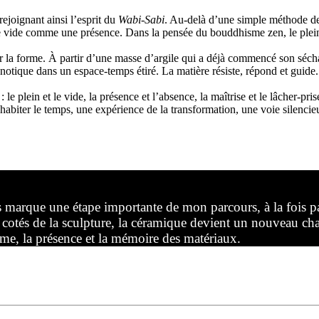
rejoignant ainsi l’esprit du
Wabi-Sabi
. Au-delà d’une simple méthode de f
 le vide comme une présence. Dans la pensée du bouddhisme zen, le plei
éler la forme. À partir d’une masse d’argile qui a déjà commencé son sécha
hypnotique dans un espace-temps étiré. La matière résiste, répond et guide.
le plein et le vide, la présence et l’absence, la maîtrise et le lâcher-pri
abiter le temps, une expérience de la transformation, une voie silencieu
étape importante de mon parcours, à la fois par le par
 cotés de la sculpture, la céramique devient un nouveau ch
orme, la présence et la mémoire des matériaux.